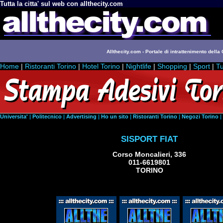
Tutta la citta' sul web con allthecity.com
Allthecity.com - Portale di intrattenimento della C
Home
|
Ristoranti Torino
|
Hotel Torino
|
Nightlife
|
Shopping
|
Sport
|
Tu
Universita'
|
Politecnico
|
Advertising
|
Ho un sito
|
Ristoranti Torino
|
Negozi Torino
|
SISPORT FIAT
Corso Moncalieri, 336
011-6619801
TORINO