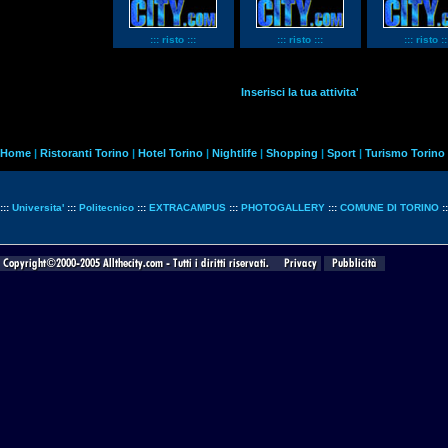
::: risto :::
::: risto :::
::: risto ::
Inserisci la tua attivita'
Home
|
Ristoranti Torino
|
Hotel Torino
|
Nightlife
|
Shopping
|
Sport
|
Turismo Torino
:::
Universita'
:::
Politecnico
:::
EXTRACAMPUS
:::
PHOTOGALLERY
:::
COMUNE DI TORINO
: