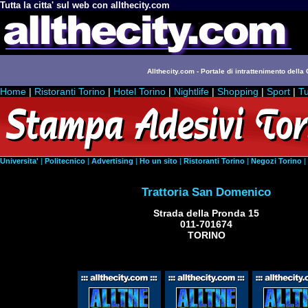
Tutta la citta' sul web con allthecity.com
Allthecity.com - Portale di intrattenimento della C
Home
|
Ristoranti Torino
|
Hotel Torino
|
Nightlife
|
Shopping
|
Sport
|
Tu
Universita'
|
Politecnico
|
Advertising
|
Ho un sito
|
Ristoranti Torino
|
Negozi Torino
|
Trattoria San Domenico
Strada della Pronda 15
011-701674
TORINO