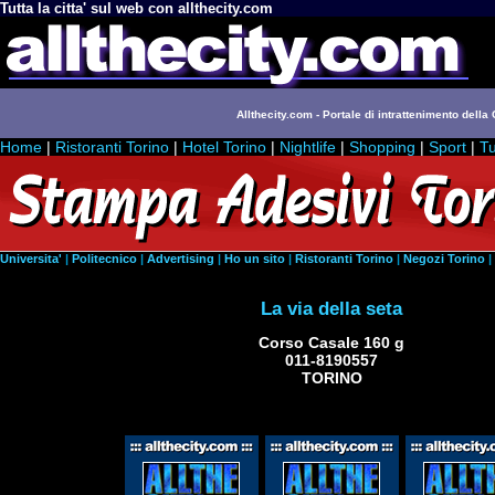
Tutta la citta' sul web con allthecity.com
Allthecity.com - Portale di intrattenimento della C
Home
|
Ristoranti Torino
|
Hotel Torino
|
Nightlife
|
Shopping
|
Sport
|
Tu
Universita'
|
Politecnico
|
Advertising
|
Ho un sito
|
Ristoranti Torino
|
Negozi Torino
|
La via della seta
Corso Casale 160 g
011-8190557
TORINO