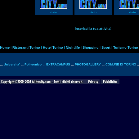
::: risto :::
::: risto :::
::: risto ::
Inserisci la tua attivita'
Home
|
Ristoranti Torino
|
Hotel Torino
|
Nightlife
|
Shopping
|
Sport
|
Turismo Torino
:::
Universita'
:::
Politecnico
:::
EXTRACAMPUS
:::
PHOTOGALLERY
:::
COMUNE DI TORINO
: