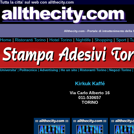
Tutta la citta' sul web con allthecity.com
Allthecity.com - Portale di intrattenimento della C
Home
|
Ristoranti Torino
|
Hotel Torino
|
Nightlife
|
Shopping
|
Sport
|
Tu
Universita'
|
Politecnico
|
Advertising
|
Ho un sito
|
Ristoranti Torino
|
Negozi Torino
|
Kirkuk Kaffé
Via Carlo Alberto 16
011-530657
TORINO