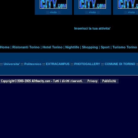
::: risto :::
::: risto :::
::: risto ::
Inserisci la tua attivita'
Home
|
Ristoranti Torino
|
Hotel Torino
|
Nightlife
|
Shopping
|
Sport
|
Turismo Torino
:::
Universita'
:::
Politecnico
:::
EXTRACAMPUS
:::
PHOTOGALLERY
:::
COMUNE DI TORINO
: