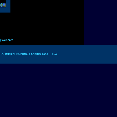
:
|
Webcam
::
OLIMPIADI INVERNALI TORINO 2006
:::
Link