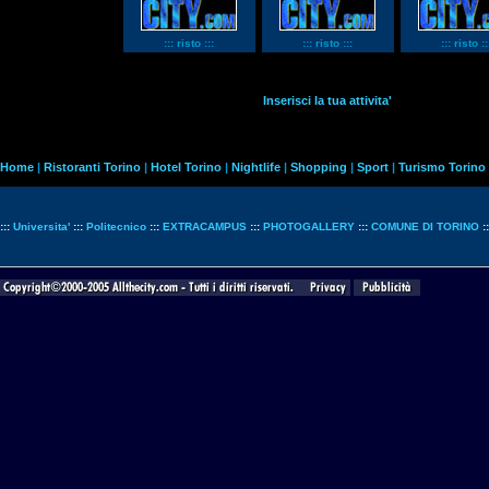
::: risto :::
::: risto :::
::: risto ::
Inserisci la tua attivita'
Home
|
Ristoranti Torino
|
Hotel Torino
|
Nightlife
|
Shopping
|
Sport
|
Turismo Torino
:::
Universita'
:::
Politecnico
:::
EXTRACAMPUS
:::
PHOTOGALLERY
:::
COMUNE DI TORINO
: