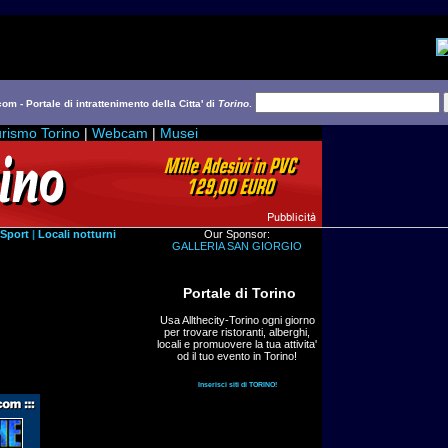
com - Portale di intrattenimento della Citta' di
Torino
.
rismo Torino
|
Webcam
|
Musei
Sport
|
Locali notturni
Our Sponsor:
GALLERIA SAN GIORGIO
Portale di Torino
Usa Allthecity-Torino ogni giorno
per trovare ristoranti, alberghi,
locali e promuovere la tua attivita'
od il tuo evento in Torino!
Inserisci siti di TORINO!