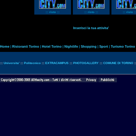
::: risto :::
::: risto :::
::: risto ::
Inserisci la tua attivita'
Home
|
Ristoranti Torino
|
Hotel Torino
|
Nightlife
|
Shopping
|
Sport
|
Turismo Torino
:::
Universita'
:::
Politecnico
:::
EXTRACAMPUS
:::
PHOTOGALLERY
:::
COMUNE DI TORINO
: