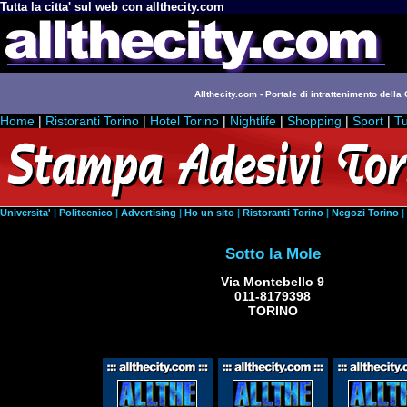
Tutta la citta' sul web con allthecity.com
Allthecity.com - Portale di intrattenimento della C
Home
|
Ristoranti Torino
|
Hotel Torino
|
Nightlife
|
Shopping
|
Sport
|
Tu
Universita'
|
Politecnico
|
Advertising
|
Ho un sito
|
Ristoranti Torino
|
Negozi Torino
|
Sotto la Mole
Via Montebello 9
011-8179398
TORINO