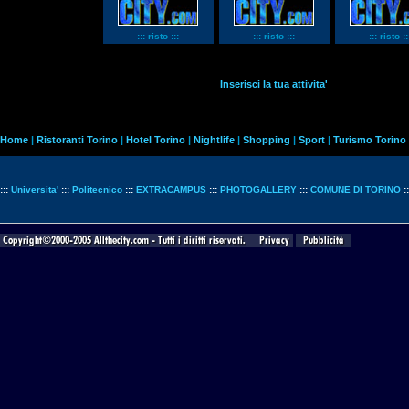
::: risto :::
::: risto :::
::: risto ::
Inserisci la tua attivita'
Home
|
Ristoranti Torino
|
Hotel Torino
|
Nightlife
|
Shopping
|
Sport
|
Turismo Torino
:::
Universita'
:::
Politecnico
:::
EXTRACAMPUS
:::
PHOTOGALLERY
:::
COMUNE DI TORINO
: