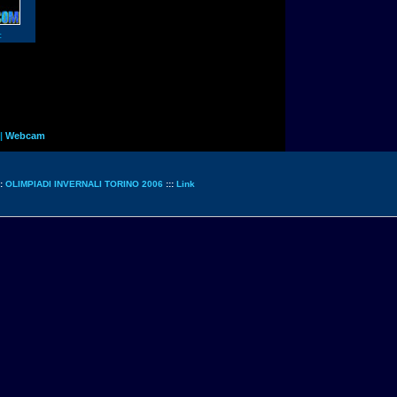
:
|
Webcam
::
OLIMPIADI INVERNALI TORINO 2006
:::
Link