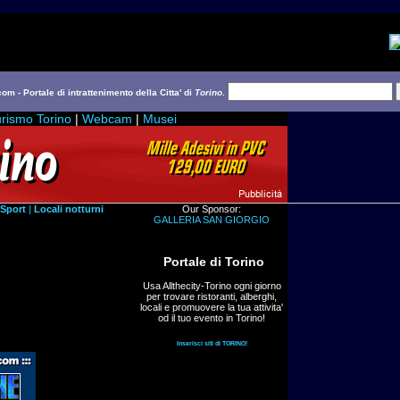
com - Portale di intrattenimento della Citta' di
Torino
.
rismo Torino
|
Webcam
|
Musei
Sport
|
Locali notturni
Our Sponsor:
GALLERIA SAN GIORGIO
Portale di Torino
Usa Allthecity-Torino ogni giorno
per trovare ristoranti, alberghi,
locali e promuovere la tua attivita'
od il tuo evento in Torino!
Inserisci siti di TORINO!