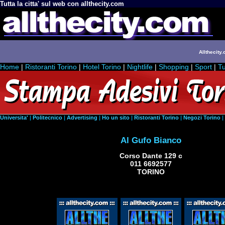
Tutta la citta' sul web con allthecity.com
Allthecity.
Home
|
Ristoranti Torino
|
Hotel Torino
|
Nightlife
|
Shopping
|
Sport
|
Tu
Universita'
|
Politecnico
|
Advertising
|
Ho un sito
|
Ristoranti Torino
|
Negozi Torino
|
Al Gufo Bianco
Corso Dante 129 c
011 6692577
TORINO